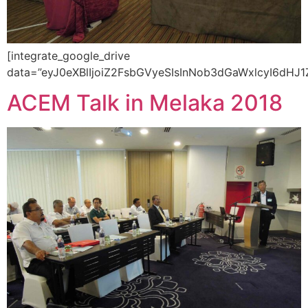
[integrate_google_drive data=”eyJ0eXBlIjoiZ2FsbGVyeSIsInNob3dGaWxlcyI6dHJ1ZSwic2hvd0ZvbGRlcnMiOnRydWUsIm1vZHVsZVdpZHRoIjoiMTAwJSIsIm1vZHVsZUhlaWdodCI6IiIsImVtYmVkV2lkdGgiOiIxMDAlIiwiZW1iZWRIZWlnaHQiOiI0ODBweCIsImdhbGxlcnlIZWlnaHQiOjMwMCwiZ2FsbGVyeU1hcmdpbiI6NSwiZ2FsbGVyeVZpZXciOiJyb3VuZGVkIiwic2hvd0hlYWRlciI6dHJ1ZSwic2hvd0JyZWFkY3J1bWJzIjp0cnVlLCJhbGxvd0VtYmVkUG9wb3V0Ijp0cnVlLCJlbWJlZFR5cGUiOiJyZWFkT25seSIsInNob3dSZWZyZXNoIjp0cnVlLCJvcGVuZWRQbGF5bGlzdCI6dHJ1ZSwic2hvd0Z1bGxzY3JlZW4iOnRydWUsIm5leHRQcmV2aW91cyI6dHJ1ZSwidm9sdW1lQnV0dG9uIjp0cnVlLCJ2aWV3IjoibGlzdCIsImxhenlMb2FkIjp0cnVlLCJsYXp5TG9hZE51bWJlciI6MTAwLCJvcGVuTmV3VGFiIjp0cnVlLCJzb3J0Ijp7InNvcnRCeSI6Im5hbWUiLCJzb3J0RGlyZWN0aW9uIjoiYXNjIn0sInByZXZpZXciOnRydWUsImFsbG93UHJldmlld1BvcG91dCI6dHJ1ZSwiZG93bmxvYWQiOnRydWUsImZvbGRlckRvd25sb2FkIjpmYWxzZSwiemlwRG93bmxvYWQiOmZhbHNlLCJkaXNwbGF5Rm9yIjoiZXZlcnlvbmUiLCJkaXNwbGF5VXNlcnMiOlsiZXZlcnlvbmUiXSwiZGlzcGxheUV4Y2VwdCI6W10sInNsaWRlTmFtZSI6dHJ1ZSwic2xpZGVIZWlnaHQiOiIzMDBweCIsInNsaWRlc1RvU2hvdyI6Mywic2xpZGVzVG9TY3JvbGwiOjEsInNsaWRlQXV0b3BsYXlTcGVlZCI6MzAwMCwic2xpZGVEb3RzIjp0cnVlLCJmb2xkZXJzIjpbeyJpZCI6IjFnV3RfTVc1Qkp5bnIweVNMc05rbFdvYlZiNnhoTjNoZSIsIm5hbWUiOiJEU0NOMTk1OS5KUEciLCJ0eXBlIjoiaW1hZ2UvanBlZyIsInNpemUiOiIyMTUzNzkiLCJpY29uTGluayI6Imh0dHBzOi8vZHJpdmUtdGhpcmRwYXJ0eS5nb29nbGV1c2VyY29udGVudC5jb20vMTYvdHlwZS9pbWFnZS9qcGVnIiwidGh1bWJuYWlsTGluayI6Imh0dHBzOi8vbGgzLmdvb2dsZXVzZXJjb250ZW50LmNvbS9kcml2ZS1zdG9yYWdlL0FOdGdlX0dHTjFVTWQ3WTVZbU1ieHF5QnVKemJuSHRyNFFLRU9lRF85YkhPcDU1bVZyallDR1RFRFNyUkZmMHl5alM5czI0UGtKcnRYMXBkS2JaMUtwY0hnSl9PLXNPMlZqaEFDWnVLa2lZUD1zMjIwIiwid2ViVmlld0xpbmsiOiJodHRwczovL2RyaXZlLmdvb2dsZS5jb20vZmlsZS9kLzFnV3RfTVc1Qkp5bnIweVNMc05rbFdvYlZiNnhoTjNoZS92aWV3P3VzcD1kcml2ZXNkayIsIndlYkNvbnRlbnRMaW5rIjoiaHR0cHM6Ly9kcml2ZS5nb29nbGUuY29tL3VjP2lkPTFnV3RfTVc1Qkp5bnIweVNMc05rbFdvYlZiNnhoTjNoZSZleHBvcnQ9ZG93bmxvYWQiLCJjcmVhdGVkIjoiMjAyNC0wMi0yM1QwNDowMToyNi43OTJaIiwidXBkYXRlZCI6IjIwMjQtMDItMjNUMDM6NTk6NTEuMDAwWiIsImRlc2NyaXB0aW9uIjpudWxsLCJwYXJlbnRzIjpbIjFSN3RtdVZ4N1ZOQktTb2RZcHl4OEd6aDhMRDV0bWI1dSJdLCJzaGFyZWQiOmZhbHNlLCJzaGFyZWRXaXRoTWVUaW1lIjpudWxsLCJleHRlbnNpb24iOiJKUEciLCJyZXNvdXJjZUtleSI6bnVsbCwiY29weVJlcXVpcmVzV3JpdGVyUGVybWlzc2lvbiI6ZmFsc2UsInN0YXJyZWQiOm51bGwsImV4cG9ydExpbmtzIjpudWxsLCJhY2NvdW50SWQiOiIxMjkwMTUzODU5ODYyODk1NzY5NCIsInBlcm1pc3Npb25zIjp7ImNhblByZXZpZXciOnRydWUsImNhbkRvd25sb2FkIjp0cnVlLCJjYW5FZGl0IjpmYWxzZSwiY2FuRGVsZXRlIjp0cnVlLCJjYW5UcmFzaCI6dHJ1ZSwiY2FuTW92ZSI6dHJ1ZSwiY2FuUmVuYW1lIjp0cnVlLCJjYW5TaGFyZSI6dHJ1ZSwiY29weVJlcXVpcmVzV3JpdGVyUGVybWlzc2lvbiI6ZmFsc2UsImNhbkNoYW5nZUNvcHlSZXF1aXJlc1dyaXRlclBlcm1pc3Npb24iOm51bGwsInVzZXJzIjp7IjEyOTAxNTM4NTk4NjI4OTU3Njk0Ijp7InR5cGUiOiJ1c2VyIiwicm9sZSI6Im93bmVyIiwiZG9tYWluIjpudWxsfX19LCJleHBvcnRBcyI6W10sIm1ldGFEYXRhIjp7IndpZHRoIjozMDAwLCJoZWlnaHQiOjQwMDB9LCJpc0ZvbGRlciI6ZmFsc2V9LHsiaWQiOiIxeXlIV1R4UTl4bkRaWWZFRVpzT0sxM0JrcVZvS0hQOWYiLCJuYW1lIjoiRFNDTjE5MzMuSlBHIiwidHlwZSI6ImltYWdlL2pwZWciLCJzaXplIjoiMjM5OTE2IiwiaWNvbkxpbmsiOiJodHRwczovL2RyaXZlLXRoaXJkcGFydHkuZ29vZ2xldXNlcmNvbnRlbnQuY29tLzE2L3R5cGUvaW1hZ2UvanBlZyIsInRodW1ibmFpbExpbmsiOiJodHRwczovL2xoMy5nb29nbGV1c2VyY29udGVudC5jb20vZHJpdmUtc3RvcmFnZS9BTnRnZV9HOUVzWC1mcXF3eVJqLUdKQXpmZ0VqT2J2OU5SZDNoV3RkVHlydEMyOGlqN19jcmlOdUo5aTVJM1B6aGJ2SzEzVk5FY0Q2WmhRWkV6R0NoUjhYYTVIaWE2c0ZUUDUzamE1TmxFRFA9czIyMCIsIndlYlZpZXdMaW5rIjoiaHR0cHM6Ly9kcml2ZS5nb29nbGUuY29tL2ZpbGUvZC8xeXlIV1R4UTl4bkRaWWZFRVpzT0sxM0JrcVZvS0hQOWYvdmlldz91c3A9ZHJpdmVzZGsiLCJ3ZWJDb250ZW50TGluayI6Imh0dHBzOi8vZHJpdmUuZ29vZ2xlLmNvbS91Yz9pZD0xeXlIV1R4UTl4bkRaWWZFRVpzT0sxM0JrcVZvS0hQOWYmZXhwb3J0PWRvd25sb2FkIiwiY3JlYXRlZCI6IjIwMjQtMDItMjNUMDQ6MDE6MTcuOTkyWiIsInVwZGF0ZWQiOiIyMDI0LTAyLTIzVDAzOjU5OjUwLjAwMFoiLCJkZXNjcmlwdGlvbiI6bnVsbCwicGFyZW50cyI6WyIxUjd0bXVWeDdWTkJLU29kWXB5eDhHemg4TEQ1dG1iNXUiXSwic2hhcmVkIjpmYWxzZSwic2hhcmVkV2l0aE1lVGltZSI6bnVsbCwiZXh0ZW5zaW9uIjoiSlBHIiwicmVzb3VyY2VLZXkiOm51bGwsImNvcHlSZXF1aXJlc1dyaXRlclBlcm1pc3Npb24iOmZhbHNlLCJzdGFycmVkIjpudWxsLCJleHBvcnRMaW5rcyI6bnVsbCwiYWNjb3VudElkIjoiMTI5MDE1Mzg1OTg2Mjg5NTc2OTQiLCJwZXJtaXNzaW9ucyI6eyJjYW5QcmV2aWV3Ijp0cnVlLCJjYW5Eb3dubG9hZCI6dHJ1ZSwiY2FuRWRpdCI6ZmFsc2UsImNhbkRlbGV0ZSI6dHJ1ZSwiY2FuVHJhc2giOnRydWUsImNhbk1vdmUiOnRydWUsImNhblJlbmFtZSI6dHJ1ZSwiY2FuU2hhcmUiOnRydWUsImNvcHlSZXF1aXJlc1dyaXRlclBlcm1pc3Npb24iOmZhbHNlLCJjYW5DaGFuZ2VDb3B5UmVxdWlyZXNXcml0ZXJQZXJtaXNzaW9uIjpudWxsLCJ1c2VycyI6eyIxMjkwMTUzODU5ODYyODk1NzY5NCI6eyJ0eXBlIjoidXNlciIsInJvbGUiOiJvd25lciIsImRvbWFpbiI6bnVsbH19fSwiZXhwb3J0QXMiOltdLCJtZXRhRGF0YSI6eyJ3aWR0aCI6NDAwMCwiaGVpZ2h0IjozMDAwfSwiaXNGb2xkZXIiOmZhbHNlfSx7ImlkIjoiMV9ab1ZpVUwwOVJwVnF5aUQxSDlvRTAtaHhUT2NuT21RIiwibmFtZSI6IkRTQ04xOTM4LkpQRyIsInR5cGUiOiJpbWFnZS9qcGVnIiwic2l6ZSI6IjI1NjQ1NSIsImljb25MaW5rIjoiaHR0cHM6Ly9kcml2ZS10aGlyZHBhcnR5Lmdvb2dsZXVzZXJjb250ZW50LmNvbS8xNi90eXBlL2ltYWdlL2pwZWciLCJ0aHVtYm5haWxMaW5rIjoiaHR0cHM6Ly9saDMuZ29vZ2xldXNlcmNvbnRlbnQuY29tL2RyaXZlLXN0b3JhZ2UvQU50Z2VfRmNJSUhtMmlFamxwSEF1WnNRaTY2amhWVGQ5cmJ6YzBpVGI1ZVFZU1hJX19RX1JEX0IyUk5VZlZUb3NrOVMwbzQyV0J3OUU2bndIU1Y3RGJwazM1NkJXTGF5SXJfazdMbWN0S3lGPXMyMjAiLCJ3ZWJWaWV3TGluayI6Imh0dHBzOi8vZHJpdmUuZ29vZ2xlLmNvbS9maWxlL2QvMV9ab1ZpVUwwOVJwVnF5aUQxSDlvRTAtaHhUT2NuT21RL3ZpZXc/dXNwPWRyaXZlc2RrIiwid2ViQ29udGVudExpbmsiOiJodHRwczovL2RyaXZlLmdvb2dsZS5jb20vdWM/aWQ9MV9ab1ZpVUwwOVJwVnF5aUQxSDlvRTAtaHhUT2NuT21RJmV4cG9ydD1kb3dubG9hZCIsImNyZWF0ZWQiOiIyMDI0LTAyLTIzVDA0OjAxOjE3Ljk5MloiLCJ1cGRhdGVkIjoiMjAyNC0wMi0yM1QwMzo1OTo1MC4wMDBaIiwiZGVzY3JpcHRpb24iOm51bGwsInBhcmVudHMiOlsiMVI3dG11Vng3Vk5CS1NvZFlweXg4R3poOExENXRtYjV1Il0sInNoYXJlZCI6ZmFsc2UsInNoYXJlZFdpdGhNZVRpbWUiOm51bGwsImV4dGVuc2lvbiI6IkpQRyIsInJlc291cmNlS2V5IjpudWxsLCJjb3B5UmVxdWlyZXNXcml0ZXJQZXJtaXNzaW9uIjpmYWxzZSwic3RhcnJlZCI6bnVsbCwiZXhwb3J0TGlua3MiOm51bGwsImFjY291bnRJZCI6IjEyOTAxNTM4NTk4NjI4OTU3Njk0IiwicGVybWlzc2lvbnMiOnsiY2FuUHJldmlldyI6dHJ1ZSwiY2FuRG93bmxvYWQiOnRydWUsImNhbkVkaXQiOmZhbHNlLCJjYW5EZWxldGUiOnRydWUsImNhblRyYXNoIjp0cnVlLCJjYW5Nb3ZlIjp0cnVlLCJjYW5SZW5hbWUiOnRydWUsImNhblNoYXJlIjp0cnVlLCJjb3B5UmVxdWlyZXNXcml0ZXJQZXJtaXNzaW9uIjpmYWxzZSwiY2FuQ2hhbmdlQ29weVJlcXVpcmVzV3JpdGVyUGVybWlzc2lvbiI6bnVsbCwidXNlcnMiOnsiMTI5MDE1Mzg1OTg2Mjg5NTc2OTQiOnsidHlwZSI6InVzZXIiLCJyb2xlIjoib3duZXIiLCJkb21haW4iOm51bGx9fX0sImV4cG9ydEFzIjpbXSwibWV0YURhdGEiOnsid2lkdGgiOjQwMDAsImhlaWdodCI6MzAwMH0sImlzRm9sZGVyIjpmYWxzZX0seyJpZCI6IjFrVHNIWEF1cGRPRE54MUlzVGlFay1aZGNsTXNRQnhyNSIsIm5hbWUiOiJEU0NOMTk0My5KUEciLCJ0eXBlIjoiaW1hZ2UvanBlZyIsInNpemUiOiIyMTc4NjgiLCJpY29uTGluayI6Imh0dHBzOi8vZHJpdmUtdGhpcmRwYXJ0eS5nb29nbGV1c2VyY29udGVudC5jb20vMTYvdHlwZS9pbWFnZS9qcGVnIiwidGh1bWJuYWlsTGluayI6Imh0dHBzOi8vbGgzLmdvb2dsZXVzZXJjb250ZW50LmNvbS9kcml2ZS1zdG9yYWdlL0FOdGdlX0VnNVJIcnVpbHZGc3U3blJkLW02bkhxdURIOU1hMmJKdFIwWXlPSG9BSUVLMW9XN3ZpcExXOF94bVRmSXJfc3dLWVJ4MHdTOVBIVDBRQk1qcFBQSTdrT1UxbGpsdVB6U250dmY3bT1zMjIwIiwid2ViVmlld0xpbmsiOiJodHRwczovL2RyaXZlLmdvb2dsZS5jb20vZmlsZS9kLzFrVHNIWEF1cGRPRE54MUlzVGlFay1aZGNsTXNRQnhyNS92aWV3P3VzcD1kcml2ZXNkayIsIndlYkNvbnRlbnRMaW5rIjoiaHR0cHM6Ly9kcml2ZS5nb29nbGUuY29tL3VjP2lkPTFrVHNIWEF1cGRPRE54MUlzVGlFay1aZGNsTXNRQnhyNSZleHBvcnQ9ZG93bmxvYWQiLCJjcmVhdGVkIjoiMjAyNC0wMi0yM1QwNDowMToxNy45OTJaIiwidXBkYXRlZCI6IjIwMjQtMDItMjNUMDM6NTk6NTEuMDAwWiIsImRlc2NyaXB0aW9uIjpudWxsLCJwYXJlbnRzIjpbIjFSN3RtdVZ4N1ZOQktTb2RZcHl4OEd6aDhMRDV0bWI1dSJdLCJzaGFyZWQiOmZhbHNlLCJzaGFyZWRXaXRoTWVUaW1lIjpudWxsLCJleHRlbnNpb24iOiJKUEciLCJyZXNvdXJjZUtleSI6bnVsbCwiY29weVJlcXVpcmVzV3JpdGVyUGVybWlzc2lvbiI6ZmFsc2UsInN0YXJyZWQiOm51bGwsImV4cG9ydExpbmtzIjpudWxsLCJhY2NvdW50SWQiOiIxMjkwMTUzODU5ODYyODk1NzY5NCIsInBlcm1pc3Npb25zIjp7ImNhblByZXZpZXciOnRydWUsImNhbkRvd25sb2FkIjp0cnVlLCJjYW5FZGl0IjpmYWxzZSwiY2FuRGVsZXRlIjp0cnVlLCJjYW5UcmFzaCI6dHJ1ZSwiY2FuTW92ZSI6dHJ1ZSwiY2FuUmVuYW1lIjp0cnVlLCJjYW5TaGFyZSI6dHJ1ZSwiY29weVJlcXVpcmVzV3JpdGVyUGVybWlzc2lvbiI6ZmFsc2UsImNhbkNoYW5nZUNvcHlSZXF1aXJlc1dyaXRlclBlcm1pc3Npb24iOm51bGwsInVzZXJzIjp7IjEyOTAxNTM4NTk4NjI4OTU3Njk0Ijp7InR5cGUiOiJ1c2VyIiwicm9sZSI6Im93bmVyIiwiZG9tYWluIjpudWxsfX19LCJleHBvcnRBcyI6W10sIm1ldGFEYXRhIjp7IndpZHRoIjozMDAwLCJoZWlnaHQiOjQwMDB9LCJpc0ZvbGRlciI6ZmFsc2V9LHsiaWQiOiIxdXZ3T3d5aE9BUlZRdDg1OE1xMWtKcXZlWWE3SXY4Tm4iLCJuYW1lIjoiRFNDTjE5NDQuSlBHIiwidHlwZSI6ImltYWdlL2pwZWciLCJzaXplIjoiMjQ1OTE1IiwiaWNvbkxpbmsiOiJodHRwczovL2RyaXZlLXRoaXJkcGFydHkuZ29vZ2xldXNlcmNvbnRlbnQuY29tLzE2L3R5cGUvaW1hZ2UvanBlZyIsInRodW1ibmFpbExpbmsiOiJodHRwczovL2xoMy5nb29nbGV1c2VyY29udGVudC5jb20vZHJpdmUtc3RvcmFnZS9BTnRnZV9GUzB0d0FkZmYtY3VKS1ZIejdpWTJqODNxOGRZMkNEOERzSjVZejMybW8zcTZCOTYzWDY1LWh2cTQ1ZGdyX1ZmOWRKQUE5VUp3eF9Eb19ONTdadDNKMW9DTzVyeTVucW5oUFpoLUQ9czIyMCIsIndlYlZpZXdMaW5rIjoiaHR0cHM6Ly9kcml2ZS5nb29nbGUuY29tL2ZpbGUvZC8xdXZ3T3d5aE9BUlZRdDg1OE1xMWtKcXZlWWE3SXY4Tm4vdmlldz91c3A9ZHJpdmVzZGsiLCJ3ZWJDb250ZW50TGluayI6Imh0dHBzOi8vZHJpdmUuZ29vZ2xlLmNvbS91Yz9pZD0xdXZ3T3d5aE9BUlZRdDg1OE1xMWtKcXZlWWE3SXY4Tm4mZXhwb3J0PWRvd25sb2FkIiwiY3JlYXRlZCI6IjIwMjQtMDItMjNUMDQ6MDE6MTcuOTkyWiIsInVwZGF0ZWQiOiIyMDI0LTAyLTIzVDAzOjU5OjUxLjAwMFoiLCJkZXNjcmlwdGlvbiI6bnVsbCwicGFyZW50cyI6WyIxUjd0bXVWeDdWTkJLU29kWXB5eDhHemg4TEQ1dG1iNXUiXSwic2hhcmVkIjpmYWxzZSwic2hhcmVkV2l0aE1lVGltZSI6bnVsbCwiZXh0ZW5zaW9uIjoiSlBHIiwicmVzb3VyY2VLZXkiOm51bGwsImNvcHlSZXF1aXJlc1dyaXRlclBlcm1pc3Npb24iOmZhbHNlLCJzdGFycmVkIjpudWxsLCJleHBvcnRMaW5rcyI6bnVsbCwiYWNjb3VudElkIjoiMTI5MDE1Mzg1OTg2Mjg5NTc2OTQiLCJwZXJtaXNzaW9ucyI6eyJjYW5QcmV2aWV3Ijp0cnVlLCJjYW5Eb3dubG9hZCI6dHJ1ZSwiY2FuRWRpdCI6ZmFsc2UsImNhbkRlbGV0ZSI6dHJ1ZSwiY2FuVHJhc2giOnRydWUsImNhbk1vdmUiOnRydWUsImNhblJlbmFtZSI6dHJ1ZSwiY2FuU2hhcmUiOnRydWUsImNvcHlSZXF1aXJlc1dyaXRlclBlcm1pc3Npb24iOmZhbHNlLCJjYW5DaGFuZ2VDb3B5UmVxdWlyZXNXcml0ZXJQZXJtaXNzaW9uIjpudWxsLCJ1c2VycyI6eyIxMjkwMTUzODU5ODYyODk1NzY5NCI6eyJ0eXBlIjoidXNlciIsInJvbGUiOiJvd25lciIsImRvbWFpbiI6bnVsbH19fSwiZXhwb3J0QXMiOltdLCJtZXRhRGF0YSI6eyJ3aWR0aCI6NDAwMCwiaGVpZ2h0IjozMDAwfSwiaXNGb2xkZXIiOmZhbHNlfSx7ImlkIjoiMWxwOHA0emZ6REVKZ0Y5X1BtNHE2ejRBWHR3b0NJdDdzIiwibmFtZSI6IkRTQ04xOTQ1LkpQRyIsInR5cGUiOiJpbWFnZS9qcGVnIiwic2l6ZSI6IjI5Mjk4MyIsImljb25MaW5rIjoiaHR0cHM6Ly9kcml2ZS10aGlyZHBhcnR5Lmdvb2dsZXVzZXJjb250ZW50LmNvbS8xNi90eXBlL2ltYWdlL2pwZWciLCJ0aHVtYm5haWxMaW5rIjoiaHR0cHM6Ly9saDMuZ29vZ2xldXNlcmNvbnRlbnQuY29tL2RyaXZlLXN0b3JhZ2UvQU50Z2VfRXpFRVJMSk90RFRNUVJzNzNKd2tVZzdYczJfOHlsaTFYeDJYYTFEOGJDcEpscTRIT085cVUtVTQtc2ZXOUY0dDVzMFpnVHhvNEc2cHEySnBEcVk1ZmNrLXMyMWE2cDQ1QXliSGUyPX
ACEM Talk in Melaka 2018