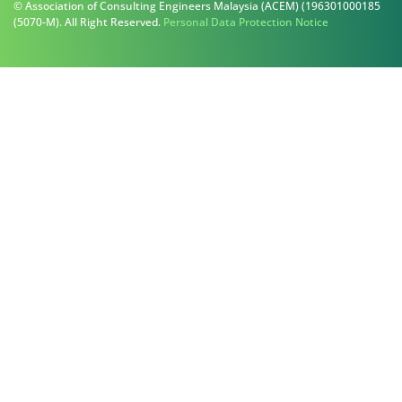
© Association of Consulting Engineers Malaysia (ACEM) (196301000185
(5070-M). All Right Reserved.
Personal Data Protection Notice