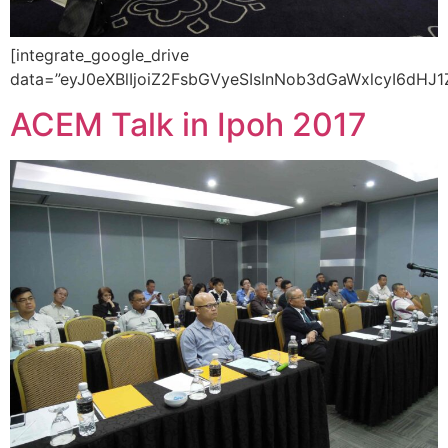
[integrate_google_drive data=”eyJ0eXBlIjoiZ2FsbGVyeSIsInNob3dGaWxlcyI6dHJ1ZSwic2hvd0ZvbGRlcnMiOnRydWUsIm1vZHVsZVdpZHRoIjoiMTAwJSIsIm1vZHVsZUhlaWdodCI6IiIsImVtYmVkV2lkdGgiOiIxMDAlIiwiZW1iZWRIZWlnaHQiOiI0ODBweCIsImdhbGxlcnlIZWlnaHQiOjMwMCwiZ2FsbGVyeU1hcmdpbiI6NSwiZ2FsbGVyeVZpZXciOiJyb3VuZGVkIiwic2hvd0hlYWRlciI6dHJ1ZSwic2hvd0JyZWFkY3J1bWJzIjp0cnVlLCJhbGxvd0VtYmVkUG9wb3V0Ijp0cnVlLCJlbWJlZFR5cGUiOiJyZWFkT25seSIsInNob3dSZWZyZXNoIjp0cnVlLCJvcGVuZWRQbGF5bGlzdCI6dHJ1ZSwic2hvd0Z1bGxzY3JlZW4iOnRydWUsIm5leHRQcmV2aW91cyI6dHJ1ZSwidm9sdW1lQnV0dG9uIjp0cnVlLCJ2aWV3IjoibGlzdCIsImxhenlMb2FkIjp0cnVlLCJsYXp5TG9hZE51bWJlciI6MTAwLCJvcGVuTmV3VGFiIjp0cnVlLCJzb3J0Ijp7InNvcnRCeSI6Im5hbWUiLCJzb3J0RGlyZWN0aW9uIjoiYXNjIn0sInByZXZpZXciOnRydWUsImFsbG93UHJldmlld1BvcG91dCI6dHJ1ZSwiZG93bmxvYWQiOnRydWUsImZvbGRlckRvd25sb2FkIjpmYWxzZSwiemlwRG93bmxvYWQiOmZhbHNlLCJkaXNwbGF5Rm9yIjoiZXZlcnlvbmUiLCJkaXNwbGF5VXNlcnMiOlsiZXZlcnlvbmUiXSwiZGlzcGxheUV4Y2VwdCI6W10sInNsaWRlTmFtZSI6dHJ1ZSwic2xpZGVIZWlnaHQiOiIzMDBweCIsInNsaWRlc1RvU2hvdyI6Mywic2xpZGVzVG9TY3JvbGwiOjEsInNsaWRlQXV0b3BsYXlTcGVlZCI6MzAwMCwic2xpZGVEb3RzIjp0cnVlLCJmb2xkZXJzIjpbeyJpZCI6IjFEbkZqTGdMbEdMM0laRkl2cndNdWZMZzRRTjNpc3BvUyIsIm5hbWUiOiJEU0NOMTg4OC5KUEciLCJ0eXBlIjoiaW1hZ2UvanBlZyIsInNpemUiOiIxNzMxMzUiLCJpY29uTGluayI6Imh0dHBzOi8vZHJpdmUtdGhpcmRwYXJ0eS5nb29nbGV1c2VyY29udGVudC5jb20vMTYvdHlwZS9pbWFnZS9qcGVnIiwidGh1bWJuYWlsTGluayI6Imh0dHBzOi8vbGgzLmdvb2dsZXVzZXJjb250ZW50LmNvbS9kcml2ZS1zdG9yYWdlL0FOdGdlX0hNOFFsY0ZFTVRVQUtNbnVYaVZTYzNpN3RZRjZsU2ZCeGhpLTN6ZmU2ODdUdW15WjRNOFJwajRrMlhrVUJtM3NNVm84ODJ3ckpLc1F3LTBIOU1kVWJkenktMWcwQ0JUUF9aVkdFaFVBPXMyMjAiLCJ3ZWJWaWV3TGluayI6Imh0dHBzOi8vZHJpdmUuZ29vZ2xlLmNvbS9maWxlL2QvMURuRmpMZ0xsR0wzSVpGSXZyd011ZkxnNFFOM2lzcG9TL3ZpZXc/dXNwPWRyaXZlc2RrIiwid2ViQ29udGVudExpbmsiOiJodHRwczovL2RyaXZlLmdvb2dsZS5jb20vdWM/aWQ9MURuRmpMZ0xsR0wzSVpGSXZyd011ZkxnNFFOM2lzcG9TJmV4cG9ydD1kb3dubG9hZCIsImNyZWF0ZWQiOiIyMDI0LTAyLTIzVDAzOjU4OjQ4LjgzMVoiLCJ1cGRhdGVkIjoiMjAyNC0wMi0yM1QwMzo1NjoxNi4wMDBaIiwiZGVzY3JpcHRpb24iOm51bGwsInBhcmVudHMiOlsiMXNUMWRiRHVXNTMwWHJwYk5WTkNST3EtQ2JwaEJHSFlFIl0sInNoYXJlZCI6ZmFsc2UsInNoYXJlZFdpdGhNZVRpbWUiOm51bGwsImV4dGVuc2lvbiI6IkpQRyIsInJlc291cmNlS2V5IjpudWxsLCJjb3B5UmVxdWlyZXNXcml0ZXJQZXJtaXNzaW9uIjpmYWxzZSwic3RhcnJlZCI6bnVsbCwiZXhwb3J0TGlua3MiOm51bGwsImFjY291bnRJZCI6IjEyOTAxNTM4NTk4NjI4OTU3Njk0IiwicGVybWlzc2lvbnMiOnsiY2FuUHJldmlldyI6dHJ1ZSwiY2FuRG93bmxvYWQiOnRydWUsImNhbkVkaXQiOmZhbHNlLCJjYW5EZWxldGUiOnRydWUsImNhblRyYXNoIjp0cnVlLCJjYW5Nb3ZlIjp0cnVlLCJjYW5SZW5hbWUiOnRydWUsImNhblNoYXJlIjp0cnVlLCJjb3B5UmVxdWlyZXNXcml0ZXJQZXJtaXNzaW9uIjpmYWxzZSwiY2FuQ2hhbmdlQ29weVJlcXVpcmVzV3JpdGVyUGVybWlzc2lvbiI6bnVsbCwidXNlcnMiOnsiMTI5MDE1Mzg1OTg2Mjg5NTc2OTQiOnsidHlwZSI6InVzZXIiLCJyb2xlIjoib3duZXIiLCJkb21haW4iOm51bGx9fX0sImV4cG9ydEFzIjpbXSwibWV0YURhdGEiOnsid2lkdGgiOjQwMDAsImhlaWdodCI6MzAwMH0sImlzRm9sZGVyIjpmYWxzZX0seyJpZCI6IjFYdGRmbDlMeklMdmp6S2c3ckxmNlAyekRkUzdKMnZoRSIsIm5hbWUiOiJEU0NOMTg5MC5KUEciLCJ0eXBlIjoiaW1hZ2UvanBlZyIsInNpemUiOiIyNTIxMDciLCJpY29uTGluayI6Imh0dHBzOi8vZHJpdmUtdGhpcmRwYXJ0eS5nb29nbGV1c2VyY29udGVudC5jb20vMTYvdHlwZS9pbWFnZS9qcGVnIiwidGh1bWJuYWlsTGluayI6Imh0dHBzOi8vbGgzLmdvb2dsZXVzZXJjb250ZW50LmNvbS9kcml2ZS1zdG9yYWdlL0FOdGdlX0VxckY2WE4xNGVvbERWLWhLUEcwUG9jZ0p5enhFYkFJV2FXSXYxUnpUQm9BOXQ2ckItS2VRRU5TczdtRU1ERlA2NWdsLVZqajFfc3RORzdzbEtjdVR2NGxsSjhrc3pzT0F2aXk2dk1BPXMyMjAiLCJ3ZWJWaWV3TGluayI6Imh0dHBzOi8vZHJpdmUuZ29vZ2xlLmNvbS9maWxlL2QvMVh0ZGZsOUx6SUx2anpLZzdyTGY2UDJ6RGRTN0oydmhFL3ZpZXc/dXNwPWRyaXZlc2RrIiwid2ViQ29udGVudExpbmsiOiJodHRwczovL2RyaXZlLmdvb2dsZS5jb20vdWM/aWQ9MVh0ZGZsOUx6SUx2anpLZzdyTGY2UDJ6RGRTN0oydmhFJmV4cG9ydD1kb3dubG9hZCIsImNyZWF0ZWQiOiIyMDI0LTAyLTIzVDAzOjU4OjUxLjU5NFoiLCJ1cGRhdGVkIjoiMjAyNC0wMi0yM1QwMzo1NjoxNi4wMDBaIiwiZGVzY3JpcHRpb24iOm51bGwsInBhcmVudHMiOlsiMXNUMWRiRHVXNTMwWHJwYk5WTkNST3EtQ2JwaEJHSFlFIl0sInNoYXJlZCI6ZmFsc2UsInNoYXJlZFdpdGhNZVRpbWUiOm51bGwsImV4dGVuc2lvbiI6IkpQRyIsInJlc291cmNlS2V5IjpudWxsLCJjb3B5UmVxdWlyZXNXcml0ZXJQZXJtaXNzaW9uIjpmYWxzZSwic3RhcnJlZCI6bnVsbCwiZXhwb3J0TGlua3MiOm51bGwsImFjY291bnRJZCI6IjEyOTAxNTM4NTk4NjI4OTU3Njk0IiwicGVybWlzc2lvbnMiOnsiY2FuUHJldmlldyI6dHJ1ZSwiY2FuRG93bmxvYWQiOnRydWUsImNhbkVkaXQiOmZhbHNlLCJjYW5EZWxldGUiOnRydWUsImNhblRyYXNoIjp0cnVlLCJjYW5Nb3ZlIjp0cnVlLCJjYW5SZW5hbWUiOnRydWUsImNhblNoYXJlIjp0cnVlLCJjb3B5UmVxdWlyZXNXcml0ZXJQZXJtaXNzaW9uIjpmYWxzZSwiY2FuQ2hhbmdlQ29weVJlcXVpcmVzV3JpdGVyUGVybWlzc2lvbiI6bnVsbCwidXNlcnMiOnsiMTI5MDE1Mzg1OTg2Mjg5NTc2OTQiOnsidHlwZSI6InVzZXIiLCJyb2xlIjoib3duZXIiLCJkb21haW4iOm51bGx9fX0sImV4cG9ydEFzIjpbXSwibWV0YURhdGEiOnsid2lkdGgiOjQwMDAsImhlaWdodCI6MzAwMH0sImlzRm9sZGVyIjpmYWxzZX0seyJpZCI6IjFMWFNJN2ktbGN0QUZGRURMSVFLT1BjUl9lbVZoanBFRCIsIm5hbWUiOiJEU0NOMTg5Mi5KUEciLCJ0eXBlIjoiaW1hZ2UvanBlZyIsInNpemUiOiIxOTgzMjYiLCJpY29uTGluayI6Imh0dHBzOi8vZHJpdmUtdGhpcmRwYXJ0eS5nb29nbGV1c2VyY29udGVudC5jb20vMTYvdHlwZS9pbWFnZS9qcGVnIiwidGh1bWJuYWlsTGluayI6Imh0dHBzOi8vbGgzLmdvb2dsZXVzZXJjb250ZW50LmNvbS9kcml2ZS1zdG9yYWdlL0FOdGdlX0UtZWt2RHgwTk82YXdzWEpMbFZSSzN6dWliX2tzVVNKSWtaRjhieU4za2F6QUhFRy1VNXlVOUNjTzhhdWR2dWNoMUl3ZEdUTUZmQjFfckwtQjZ2RFZCV1NXa2lTZUpTNjFfUHBjakhnPXMyMjAiLCJ3ZWJWaWV3TGluayI6Imh0dHBzOi8vZHJpdmUuZ29vZ2xlLmNvbS9maWxlL2QvMUxYU0k3aS1sY3RBRkZFRExJUUtPUGNSX2VtVmhqcEVEL3ZpZXc/dXNwPWRyaXZlc2RrIiwid2ViQ29udGVudExpbmsiOiJodHRwczovL2RyaXZlLmdvb2dsZS5jb20vdWM/aWQ9MUxYU0k3aS1sY3RBRkZFRExJUUtPUGNSX2VtVmhqcEVEJmV4cG9ydD1kb3dubG9hZCIsImNyZWF0ZWQiOiIyMDI0LTAyLTIzVDAzOjU4OjU0LjAyN1oiLCJ1cGRhdGVkIjoiMjAyNC0wMi0yM1QwMzo1NjoxNy4wMDBaIiwiZGVzY3JpcHRpb24iOm51bGwsInBhcmVudHMiOlsiMXNUMWRiRHVXNTMwWHJwYk5WTkNST3EtQ2JwaEJHSFlFIl0sInNoYXJlZCI6ZmFsc2UsInNoYXJlZFdpdGhNZVRpbWUiOm51bGwsImV4dGVuc2lvbiI6IkpQRyIsInJlc291cmNlS2V5IjpudWxsLCJjb3B5UmVxdWlyZXNXcml0ZXJQZXJtaXNzaW9uIjpmYWxzZSwic3RhcnJlZCI6bnVsbCwiZXhwb3J0TGlua3MiOm51bGwsImFjY291bnRJZCI6IjEyOTAxNTM4NTk4NjI4OTU3Njk0IiwicGVybWlzc2lvbnMiOnsiY2FuUHJldmlldyI6dHJ1ZSwiY2FuRG93bmxvYWQiOnRydWUsImNhbkVkaXQiOmZhbHNlLCJjYW5EZWxldGUiOnRydWUsImNhblRyYXNoIjp0cnVlLCJjYW5Nb3ZlIjp0cnVlLCJjYW5SZW5hbWUiOnRydWUsImNhblNoYXJlIjp0cnVlLCJjb3B5UmVxdWlyZXNXcml0ZXJQZXJtaXNzaW9uIjpmYWxzZSwiY2FuQ2hhbmdlQ29weVJlcXVpcmVzV3JpdGVyUGVybWlzc2lvbiI6bnVsbCwidXNlcnMiOnsiMTI5MDE1Mzg1OTg2Mjg5NTc2OTQiOnsidHlwZSI6InVzZXIiLCJyb2xlIjoib3duZXIiLCJkb21haW4iOm51bGx9fX0sImV4cG9ydEFzIjpbXSwibWV0YURhdGEiOnsid2lkdGgiOjMwMDAsImhlaWdodCI6NDAwMH0sImlzRm9sZGVyIjpmYWxzZX0seyJpZCI6IjFLYjVaNTdzRFBSN0FVeTZ0TkZtdXhIZ2kzU0hudTE3UCIsIm5hbWUiOiJEU0NOMTg5Ni5KUEciLCJ0eXBlIjoiaW1hZ2UvanBlZyIsInNpemUiOiIyNzIxMjkiLCJpY29uTGluayI6Imh0dHBzOi8vZHJpdmUtdGhpcmRwYXJ0eS5nb29nbGV1c2VyY29udGVudC5jb20vMTYvdHlwZS9pbWFnZS9qcGVnIiwidGh1bWJuYWlsTGluayI6Imh0dHBzOi8vbGgzLmdvb2dsZXVzZXJjb250ZW50LmNvbS9kcml2ZS1zdG9yYWdlL0FOdGdlX0V5dHR4WUI0N0JpdTRBRE1IR3R0SDZaaHRXOHlKVjN1UG5Ba3d6T2RETEJuVE5sbVhzZ1BBcms5ajI3ekROczJVMERYTlU1S2RFVHZySGc4WVZMbzhrUmo5cG1zZWxEamNtNHpKR0JRPXMyMjAiLCJ3ZWJWaWV3TGluayI6Imh0dHBzOi8vZHJpdmUuZ29vZ2xlLmNvbS9maWxlL2QvMUtiNVo1N3NEUFI3QVV5NnRORm11eEhnaTNTSG51MTdQL3ZpZXc/dXNwPWRyaXZlc2RrIiwid2ViQ29udGVudExpbmsiOiJodHRwczovL2RyaXZlLmdvb2dsZS5jb20vdWM/aWQ9MUtiNVo1N3NEUFI3QVV5NnRORm11eEhnaTNTSG51MTdQJmV4cG9ydD1kb3dubG9hZCIsImNyZWF0ZWQiOiIyMDI0LTAyLTIzVDAzOjU4OjU2LjYxOFoiLCJ1cGRhdGVkIjoiMjAyNC0wMi0yM1QwMzo1NjoxNi4wMDBaIiwiZGVzY3JpcHRpb24iOm51bGwsInBhcmVudHMiOlsiMXNUMWRiRHVXNTMwWHJwYk5WTkNST3EtQ2JwaEJHSFlFIl0sInNoYXJlZCI6ZmFsc2UsInNoYXJlZFdpdGhNZVRpbWUiOm51bGwsImV4dGVuc2lvbiI6IkpQRyIsInJlc291cmNlS2V5IjpudWxsLCJjb3B5UmVxdWlyZXNXcml0ZXJQZXJtaXNzaW9uIjpmYWxzZSwic3RhcnJlZCI6bnVsbCwiZXhwb3J0TGlua3MiOm51bGwsImFjY291bnRJZCI6IjEyOTAxNTM4NTk4NjI4OTU3Njk0IiwicGVybWlzc2lvbnMiOnsiY2FuUHJldmlldyI6dHJ1ZSwiY2FuRG93bmxvYWQiOnRydWUsImNhbkVkaXQiOmZhbHNlLCJjYW5EZWxldGUiOnRydWUsImNhblRyYXNoIjp0cnVlLCJjYW5Nb3ZlIjp0cnVlLCJjYW5SZW5hbWUiOnRydWUsImNhblNoYXJlIjp0cnVlLCJjb3B5UmVxdWlyZXNXcml0ZXJQZXJtaXNzaW9uIjpmYWxzZSwiY2FuQ2hhbmdlQ29weVJlcXVpcmVzV3JpdGVyUGVybWlzc2lvbiI6bnVsbCwidXNlcnMiOnsiMTI5MDE1Mzg1OTg2Mjg5NTc2OTQiOnsidHlwZSI6InVzZXIiLCJyb2xlIjoib3duZXIiLCJkb21haW4iOm51bGx9fX0sImV4cG9ydEFzIjpbXSwibWV0YURhdGEiOnsid2lkdGgiOjQwMDAsImhlaWdodCI6MzAwMH0sImlzRm9sZGVyIjpmYWxzZX0seyJpZCI6IjFaRWpoRFU1ZVJmMFNFQVBqZjhMMC1tN25kVVNCUFpXeSIsIm5hbWUiOiJEU0NOMTg5OS5KUEciLCJ0eXBlIjoiaW1hZ2UvanBlZyIsInNpemUiOiIyNzgxMzEiLCJpY29uTGluayI6Imh0dHBzOi8vZHJpdmUtdGhpcmRwYXJ0eS5nb29nbGV1c2VyY29udGVudC5jb20vMTYvdHlwZS9pbWFnZS9qcGVnIiwidGh1bWJuYWlsTGluayI6Imh0dHBzOi8vbGgzLmdvb2dsZXVzZXJjb250ZW50LmNvbS9kcml2ZS1zdG9yYWdlL0FOdGdlX0VVaG42TUI1UWxXVTBpYzZIbVhKMzA5OTdEVHlISTRUN0huc0dsYk1Qc2VGVWtaZ2QtV0RnSkFtUkczZ3paQVNrNlZXMjFXUHVyU0g2LXBheWRQYkVuWVpvV0lPN1JtLWVGYXMwQ1pBPXMyMjAiLCJ3ZWJWaWV3TGluayI6Imh0dHBzOi8vZHJpdmUuZ29vZ2xlLmNvbS9maWxlL2QvMVpFamhEVTVlUmYwU0VBUGpmOEwwLW03bmRVU0JQWld5L3ZpZXc/dXNwPWRyaXZlc2RrIiwid2ViQ29udGVudExpbmsiOiJodHRwczovL2RyaXZlLmdvb2dsZS5jb20vdWM/aWQ9MVpFamhEVTVlUmYwU0VBUGpmOEwwLW03bmRVU0JQWld5JmV4cG9ydD1kb3dubG9hZCIsImNyZWF0ZWQiOiIyMDI0LTAyLTIzVDAzOjU4OjU5LjM2OVoiLCJ1cGRhdGVkIjoiMjAyNC0wMi0yM1QwMzo1NjoxNy4wMDBaIiwiZGVzY3JpcHRpb24iOm51bGwsInBhcmVudHMiOlsiMXNUMWRiRHVXNTMwWHJwYk5WTkNST3EtQ2JwaEJHSFlFIl0sInNoYXJlZCI6ZmFsc2UsInNoYXJlZFdpdGhNZVRpbWUiOm51bGwsImV4dGVuc2lvbiI6IkpQRyIsInJlc291cmNlS2V5IjpudWxsLCJjb3B5UmVxdWlyZXNXcml0ZXJQZXJtaXNzaW9uIjpmYWxzZSwic3RhcnJlZCI6bnVsbCwiZXhwb3J0TGlua3MiOm51bGwsImFjY291bnRJZCI6IjEyOTAxNTM4NTk4NjI4OTU3Njk0IiwicGVybWlzc2lvbnMiOnsiY2FuUHJldmlldyI6dHJ1ZSwiY2FuRG93bmxvYWQiOnRydWUsImNhbkVkaXQiOmZhbHNlLCJjYW5EZWxldGUiOnRydWUsImNhblRyYXNoIjp0cnVlLCJjYW5Nb3ZlIjp0cnVlLCJjYW5SZW5hbWUiOnRydWUsImNhblNoYXJlIjp0cnVlLCJjb3B5UmVxdWlyZXNXcml0ZXJQZXJtaXNzaW9uIjpmYWxzZSwiY2FuQ2hhbmdlQ29weVJlcXVpcmVzV3JpdGVyUGVybWlzc2lvbiI6bnVsbCwidXNlcnMiOnsiMTI5MDE1Mzg1OTg2Mjg5NTc2OTQiOnsidHlwZSI6InVzZXIiLCJyb2xlIjoib3duZXIiLCJkb21haW4iOm51bGx9fX0sImV4cG9ydEFzIjpbXSwibWV0YURhdGEiOnsid2lkdGgiOjQwMDAsImhlaWdodCI6MzAwMH0sImlzRm9sZGVyIjpmYWxzZX0seyJpZCI6IjFvN0d1SjVJMWRHT21NZksxOHp6LTV5V2tyTFNoVzB2WiIsIm5hbWUiOiJEU0NOMTkwMi5KUEciLCJ0eXBlIjoiaW1hZ2UvanBlZyIsInNpemUiOiIxNzEwMDgiLCJpY29uTGluayI6Imh0dHBzOi8vZHJpdmUtdGhpcmRwYXJ0eS5nb29nbGV1c2VyY29udGVudC5jb20vMTYvdHlwZS9pbWFnZS9qcGVnIiwidGh1bWJuYWlsTGluayI6Imh0dHBzOi8vbGgzLmdvb2dsZXVzZXJjb250ZW50LmNvbS9kcml2ZS1zdG9yYWdlL0FOdGdlX0hSSmpNbVBOd2pvaU5kRmc5Vk9XcF9XcV8zYmc2OEpzZElOc3hXUVpGUkJPbnN2aVl4N1dPcU9NSjIwQmdtRDRkZThjQ2ZnZElNckJLRkY5R2p5d0lSWHdTbEk4dX
ACEM Talk in Ipoh 2017