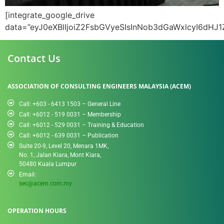
[integrate_google_drive data=”eyJ0eXBlIjoiZ2FsbGVyeSIsInNob3dGaWxlcyI6dHJ1ZSwic2hvd0ZvbGRlcnMiOnRydWUsIm1vZHVsZVdpZHRoIjoiMTAwJSIsIm1vZHVsZUhlaWdodCI6IiIsImVtYmVkV2lkdGgiOiIxMDAlIiwiZW1iZWRIZWlnaHQiOiI0ODBweCIsImdhbGxlcnlIZWlnaHQiOjMwMCwiZ2FsbGVyeU1hcmdpbiI6NSwiZ2FsbGVyeVZpZXciOiJyb3VuZGVkIiwic2hvd0hlYWRlciI6dHJ1ZSwic2hvd0JyZWFkY3J1bWJzIjp0cnVlLCJhbGxvd0VtYmVkUG9wb3V0Ijp0cnVlLCJlbWJlZFR5cGUiOiJyZWFkT25seSIsInNob3dSZWZyZXNoIjp0cnVlLCJvcGVuZWRQbGF5bGlzdCI6dHJ1ZSwic2hvd0Z1bGxzY3JlZW4iOnRydWUsIm5leHRQcmV2aW91cyI6dHJ1ZSwidm9sdW1lQnV0dG9uIjp0cnVlLCJ2aWV3IjoibGlzdCIsImxhenlMb2FkIjp0cnVlLCJsYXp5TG9hZE51bWJlciI6MTAwLCJvcGVuTmV3VGFiIjp0cnVlLCJzb3J0Ijp7InNvcnRCeSI6Im5hbWUiLCJzb3J0RGlyZWN0aW9uIjoiYXNjIn0sInByZXZpZXciOnRydWUsImFsbG93UHJldmlld1BvcG91dCI6dHJ1ZSwiZG93bmxvYWQiOnRydWUsImZvbGRlckRvd25sb2FkIjpmYWxzZSwiemlwRG93bmxvYWQiOmZhbHNlLCJkaXNwbGF5Rm9yIjoiZXZlcnlvbmUiLCJkaXNwbGF5VXNlcnMiOlsiZXZlcnlvbmUiXSwiZGlzcGxheUV4Y2VwdCI6W10sInNsaWRlTmFtZSI6dHJ1ZSwic2xpZGVIZWlnaHQiOiIzMDBweCIsInNsaWRlc1RvU2hvdyI6Mywic2xpZGVzVG9TY3JvbGwiOjEsInNsaWRlQXV0b3BsYXlTcGVlZCI6MzAwMCwic2xpZGVEb3RzIjp0cnVlLCJmb2xkZXJzIjpbeyJpZCI6IjF3S2V3VmJBT2lxN0N5MUFXVEpMb1huXzUwdEgySm11OCIsIm5hbWUiOiJEU0NOMTY3NS5KUEciLCJ0eXBlIjoiaW1hZ2UvanBlZyIsInNpemUiOiIxODExNTgiLCJpY29uTGluayI6Imh0dHBzOi8vZHJpdmUtdGhpcmRwYXJ0eS5nb29nbGV1c2VyY29udGVudC5jb20vMTYvdHlwZS9pbWFnZS9qcGVnIiwidGh1bWJuYWlsTGluayI6Imh0dHBzOi8vbGgzLmdvb2dsZXVzZXJjb250ZW50LmNvbS9kcml2ZS1zdG9yYWdlL0FOdGdlX0cwMnFIRU40aE1lTEQ2R0hSZkdCaG9ES0lTOVRiMzNGSTI5bzJCaXBkMnBFbmFwN2NPaFJKVGkzZ0RRamFwb2pDcXVfTGMxaUxieHBZa0RTYWY4RW9ZcnVGWmZCRV90elFKLVlVWUZRPXMyMjAiLCJ3ZWJWaWV3TGluayI6Imh0dHBzOi8vZHJpdmUuZ29vZ2xlLmNvbS9maWxlL2QvMXdLZXdWYkFPaXE3Q3kxQVdUSkxvWG5fNTB0SDJKbXU4L3ZpZXc/dXNwPWRyaXZlc2RrIiwid2ViQ29udGVudExpbmsiOiJodHRwczovL2RyaXZlLmdvb2dsZS5jb20vdWM/aWQ9MXdLZXdWYkFPaXE3Q3kxQVdUSkxvWG5fNTB0SDJKbXU4JmV4cG9ydD1kb3dubG9hZCIsImNyZWF0ZWQiOiIyMDI0LTAyLTIzVDA2OjM4OjUzLjE3NFoiLCJ1cGRhdGVkIjoiMjAyNC0wMi0yM1QwNjozNzo1MC4wMDBaIiwiZGVzY3JpcHRpb24iOm51bGwsInBhcmVudHMiOlsiMUVjRmtKblgzMnh5NU5aN2V0NnlmdFh6VE02dGloZVBVIl0sInNoYXJlZCI6ZmFsc2UsInNoYXJlZFdpdGhNZVRpbWUiOm51bGwsImV4dGVuc2lvbiI6IkpQRyIsInJlc291cmNlS2V5IjpudWxsLCJjb3B5UmVxdWlyZXNXcml0ZXJQZXJtaXNzaW9uIjpmYWxzZSwic3RhcnJlZCI6bnVsbCwiZXhwb3J0TGlua3MiOm51bGwsImFjY291bnRJZCI6IjEyOTAxNTM4NTk4NjI4OTU3Njk0IiwicGVybWlzc2lvbnMiOnsiY2FuUHJldmlldyI6dHJ1ZSwiY2FuRG93bmxvYWQiOnRydWUsImNhbkVkaXQiOmZhbHNlLCJjYW5EZWxldGUiOnRydWUsImNhblRyYXNoIjp0cnVlLCJjYW5Nb3ZlIjp0cnVlLCJjYW5SZW5hbWUiOnRydWUsImNhblNoYXJlIjp0cnVlLCJjb3B5UmVxdWlyZXNXcml0ZXJQZXJtaXNzaW9uIjpmYWxzZSwiY2FuQ2hhbmdlQ29weVJlcXVpcmVzV3JpdGVyUGVybWlzc2lvbiI6bnVsbCwidXNlcnMiOnsiMTI5MDE1Mzg1OTg2Mjg5NTc2OTQiOnsidHlwZSI6InVzZXIiLCJyb2xlIjoib3duZXIiLCJkb21haW4iOm51bGx9fX0sImV4cG9ydEFzIjpbXSwibWV0YURhdGEiOnsid2lkdGgiOjQwMDAsImhlaWdodCI6MzAwMH0sImlzRm9sZGVyIjpmYWxzZX0seyJpZCI6IjE0bFlvaE9NOVpCNFloSkw0Q3dtV1VUejJDMkxnRW1UZyIsIm5hbWUiOiJEU0NOMTY3Ni5KUEciLCJ0eXBlIjoiaW1hZ2UvanBlZyIsInNpemUiOiIxNjgwMDQiLCJpY29uTGluayI6Imh0dHBzOi8vZHJpdmUtdGhpcmRwYXJ0eS5nb29nbGV1c2VyY29udGVudC5jb20vMTYvdHlwZS9pbWFnZS9qcGVnIiwidGh1bWJuYWlsTGluayI6Imh0dHBzOi8vbGgzLmdvb2dsZXVzZXJjb250ZW50LmNvbS9kcml2ZS1zdG9yYWdlL0FOdGdlX0VFOWVHZk5icWREbENfTXdsMndRZHhyS25JeExsQjNZTzBTWFpMQklpZ005aDZ2Z3NyZmZLelJhbmhuOHppQ2p3MVpselJEWXlyRjZJZ1N2N0Q5djFQUFBHb0VEMjkzWi1iWS1rMnBnPXMyMjAiLCJ3ZWJWaWV3TGluayI6Imh0dHBzOi8vZHJpdmUuZ29vZ2xlLmNvbS9maWxlL2QvMTRsWW9oT005WkI0WWhKTDRDd21XVVR6MkMyTGdFbVRnL3ZpZXc/dXNwPWRyaXZlc2RrIiwid2ViQ29udGVudExpbmsiOiJodHRwczovL2RyaXZlLmdvb2dsZS5jb20vdWM/aWQ9MTRsWW9oT005WkI0WWhKTDRDd21XVVR6MkMyTGdFbVRnJmV4cG9ydD1kb3dubG9hZCIsImNyZWF0ZWQiOiIyMDI0LTAyLTIzVDA2OjM4OjUzLjE3NFoiLCJ1cGRhdGVkIjoiMjAyNC0wMi0yM1QwNjozNzo1MC4wMDBaIiwiZGVzY3JpcHRpb24iOm51bGwsInBhcmVudHMiOlsiMUVjRmtKblgzMnh5NU5aN2V0NnlmdFh6VE02dGloZVBVIl0sInNoYXJlZCI6ZmFsc2UsInNoYXJlZFdpdGhNZVRpbWUiOm51bGwsImV4dGVuc2lvbiI6IkpQRyIsInJlc291cmNlS2V5IjpudWxsLCJjb3B5UmVxdWlyZXNXcml0ZXJQZXJtaXNzaW9uIjpmYWxzZSwic3RhcnJlZCI6bnVsbCwiZXhwb3J0TGlua3MiOm51bGwsImFjY291bnRJZCI6IjEyOTAxNTM4NTk4NjI4OTU3Njk0IiwicGVybWlzc2lvbnMiOnsiY2FuUHJldmlldyI6dHJ1ZSwiY2FuRG93bmxvYWQiOnRydWUsImNhbkVkaXQiOmZhbHNlLCJjYW5EZWxldGUiOnRydWUsImNhblRyYXNoIjp0cnVlLCJjYW5Nb3ZlIjp0cnVlLCJjYW5SZW5hbWUiOnRydWUsImNhblNoYXJlIjp0cnVlLCJjb3B5UmVxdWlyZXNXcml0ZXJQZXJtaXNzaW9uIjpmYWxzZSwiY2FuQ2hhbmdlQ29weVJlcXVpcmVzV3JpdGVyUGVybWlzc2lvbiI6bnVsbCwidXNlcnMiOnsiMTI5MDE1Mzg1OTg2Mjg5NTc2OTQiOnsidHlwZSI6InVzZXIiLCJyb2xlIjoib3duZXIiLCJkb21haW4iOm51bGx9fX0sImV4cG9ydEFzIjpbXSwibWV0YURhdGEiOnsid2lkdGgiOjQwMDAsImhlaWdodCI6MzAwMH0sImlzRm9sZGVyIjpmYWxzZX0seyJpZCI6IjFQbDBFVnYtU19tZ0hMR3BsdzV2cTgzTWNldDVGaEM3MSIsIm5hbWUiOiJEU0NOMTY3Ny5KUEciLCJ0eXBlIjoiaW1hZ2UvanBlZyIsInNpemUiOiIxNjkzNTAiLCJpY29uTGluayI6Imh0dHBzOi8vZHJpdmUtdGhpcmRwYXJ0eS5nb29nbGV1c2VyY29udGVudC5jb20vMTYvdHlwZS9pbWFnZS9qcGVnIiwidGh1bWJuYWlsTGluayI6Imh0dHBzOi8vbGgzLmdvb2dsZXVzZXJjb250ZW50LmNvbS9kcml2ZS1zdG9yYWdlL0FOdGdlX0dYZ296MzJhUHY4ZlE1OUxUZWNhQVEzSXZncTI2VEd0UjVFaDBmVE54Y3NOU3pFMm8zTWFJb25LRm1iOVItUTRrWFY1M25BbXlEbHRJbzdpVDdFUzNEbWFrUU9ZdGVQVHlrRkprcXhnPXMyMjAiLCJ3ZWJWaWV3TGluayI6Imh0dHBzOi8vZHJpdmUuZ29vZ2xlLmNvbS9maWxlL2QvMVBsMEVWdi1TX21nSExHcGx3NXZxODNNY2V0NUZoQzcxL3ZpZXc/dXNwPWRyaXZlc2RrIiwid2ViQ29udGVudExpbmsiOiJodHRwczovL2RyaXZlLmdvb2dsZS5jb20vdWM/aWQ9MVBsMEVWdi1TX21nSExHcGx3NXZxODNNY2V0NUZoQzcxJmV4cG9ydD1kb3dubG9hZCIsImNyZWF0ZWQiOiIyMDI0LTAyLTIzVDA2OjM4OjUzLjE3NFoiLCJ1cGRhdGVkIjoiMjAyNC0wMi0yM1QwNjozNzo1MC4wMDBaIiwiZGVzY3JpcHRpb24iOm51bGwsInBhcmVudHMiOlsiMUVjRmtKblgzMnh5NU5aN2V0NnlmdFh6VE02dGloZVBVIl0sInNoYXJlZCI6ZmFsc2UsInNoYXJlZFdpdGhNZVRpbWUiOm51bGwsImV4dGVuc2lvbiI6IkpQRyIsInJlc291cmNlS2V5IjpudWxsLCJjb3B5UmVxdWlyZXNXcml0ZXJQZXJtaXNzaW9uIjpmYWxzZSwic3RhcnJlZCI6bnVsbCwiZXhwb3J0TGlua3MiOm51bGwsImFjY291bnRJZCI6IjEyOTAxNTM4NTk4NjI4OTU3Njk0IiwicGVybWlzc2lvbnMiOnsiY2FuUHJldmlldyI6dHJ1ZSwiY2FuRG93bmxvYWQiOnRydWUsImNhbkVkaXQiOmZhbHNlLCJjYW5EZWxldGUiOnRydWUsImNhblRyYXNoIjp0cnVlLCJjYW5Nb3ZlIjp0cnVlLCJjYW5SZW5hbWUiOnRydWUsImNhblNoYXJlIjp0cnVlLCJjb3B5UmVxdWlyZXNXcml0ZXJQZXJtaXNzaW9uIjpmYWxzZSwiY2FuQ2hhbmdlQ29weVJlcXVpcmVzV3JpdGVyUGVybWlzc2lvbiI6bnVsbCwidXNlcnMiOnsiMTI5MDE1Mzg1OTg2Mjg5NTc2OTQiOnsidHlwZSI6InVzZXIiLCJyb2xlIjoib3duZXIiLCJkb21haW4iOm51bGx9fX0sImV4cG9ydEFzIjpbXSwibWV0YURhdGEiOnsid2lkdGgiOjQwMDAsImhlaWdodCI6MzAwMH0sImlzRm9sZGVyIjpmYWxzZX0seyJpZCI6IjF3cnJKaE5JeXpIYmItMXNNc2ZvOWRDTHFOMUFyc1pRXyIsIm5hbWUiOiJEU0NOMTY3OC5KUEciLCJ0eXBlIjoiaW1hZ2UvanBlZyIsInNpemUiOiIxODE5ODMiLCJpY29uTGluayI6Imh0dHBzOi8vZHJpdmUtdGhpcmRwYXJ0eS5nb29nbGV1c2VyY29udGVudC5jb20vMTYvdHlwZS9pbWFnZS9qcGVnIiwidGh1bWJuYWlsTGluayI6Imh0dHBzOi8vbGgzLmdvb2dsZXVzZXJjb250ZW50LmNvbS9kcml2ZS1zdG9yYWdlL0FOdGdlX0ZPOE9DejREeFVHM3pCRGZrLXRLa1ZGNXpOUXExSGkxS3ZES253QkN2ZlRPYjBUc0U4bnhCSncwSHk1Q2J1VGM4ZzBSUVBQelNtNmwxV3RzOUZqVWpxTjFYYzlhWkNhckZqMi03Y0NBPXMyMjAiLCJ3ZWJWaWV3TGluayI6Imh0dHBzOi8vZHJpdmUuZ29vZ2xlLmNvbS9maWxlL2QvMXdyckpoTkl5ekhiYi0xc01zZm85ZENMcU4xQXJzWlFfL3ZpZXc/dXNwPWRyaXZlc2RrIiwid2ViQ29udGVudExpbmsiOiJodHRwczovL2RyaXZlLmdvb2dsZS5jb20vdWM/aWQ9MXdyckpoTkl5ekhiYi0xc01zZm85ZENMcU4xQXJzWlFfJmV4cG9ydD1kb3dubG9hZCIsImNyZWF0ZWQiOiIyMDI0LTAyLTIzVDA2OjM4OjUzLjE3NFoiLCJ1cGRhdGVkIjoiMjAyNC0wMi0yM1QwNjozNzo1MC4wMDBaIiwiZGVzY3JpcHRpb24iOm51bGwsInBhcmVudHMiOlsiMUVjRmtKblgzMnh5NU5aN2V0NnlmdFh6VE02dGloZVBVIl0sInNoYXJlZCI6ZmFsc2UsInNoYXJlZFdpdGhNZVRpbWUiOm51bGwsImV4dGVuc2lvbiI6IkpQRyIsInJlc291cmNlS2V5IjpudWxsLCJjb3B5UmVxdWlyZXNXcml0ZXJQZXJtaXNzaW9uIjpmYWxzZSwic3RhcnJlZCI6bnVsbCwiZXhwb3J0TGlua3MiOm51bGwsImFjY291bnRJZCI6IjEyOTAxNTM4NTk4NjI4OTU3Njk0IiwicGVybWlzc2lvbnMiOnsiY2FuUHJldmlldyI6dHJ1ZSwiY2FuRG93bmxvYWQiOnRydWUsImNhbkVkaXQiOmZhbHNlLCJjYW5EZWxldGUiOnRydWUsImNhblRyYXNoIjp0cnVlLCJjYW5Nb3ZlIjp0cnVlLCJjYW5SZW5hbWUiOnRydWUsImNhblNoYXJlIjp0cnVlLCJjb3B5UmVxdWlyZXNXcml0ZXJQZXJtaXNzaW9uIjpmYWxzZSwiY2FuQ2hhbmdlQ29weVJlcXVpcmVzV3JpdGVyUGVybWlzc2lvbiI6bnVsbCwidXNlcnMiOnsiMTI5MDE1Mzg1OTg2Mjg5NTc2OTQiOnsidHlwZSI6InVzZXIiLCJyb2xlIjoib3duZXIiLCJkb21haW4iOm51bGx9fX0sImV4cG9ydEFzIjpbXSwibWV0YURhdGEiOnsid2lkdGgiOjMwMDAsImhlaWdodCI6NDAwMH0sImlzRm9sZGVyIjpmYWxzZX0seyJpZCI6IjFtaGF5ckFCSHZEcHh1anhqM2RXT3dJbF9EbDhwekRFYiIsIm5hbWUiOiJEU0NOMTY3OS5KUEciLCJ0eXBlIjoiaW1hZ2UvanBlZyIsInNpemUiOiIxMjM0NzA4IiwiaWNvbkxpbmsiOiJodHRwczovL2RyaXZlLXRoaXJkcGFydHkuZ29vZ2xldXNlcmNvbnRlbnQuY29tLzE2L3R5cGUvaW1hZ2UvanBlZyIsInRodW1ibmFpbExpbmsiOiJodHRwczovL2xoMy5nb29nbGV1c2VyY29udGVudC5jb20vZHJpdmUtc3RvcmFnZS9BTnRnZV9IY3h3UUo0eXVlck9ldTZzLWcxcjg0QzhZMDhQdFJ6V2RJSXF3dFhNVVFxa1p6d1VJYllSRFBLQ0dVQXJLX3dqSW11aFJkTXBnMWJTcl85QktWY0UyblVtcW5XZ3h4Nkhjck5lXzlaUT1zMjIwIiwid2ViVmlld0xpbmsiOiJodHRwczovL2RyaXZlLmdvb2dsZS5jb20vZmlsZS9kLzFtaGF5ckFCSHZEcHh1anhqM2RXT3dJbF9EbDhwekRFYi92aWV3P3VzcD1kcml2ZXNkayIsIndlYkNvbnRlbnRMaW5rIjoiaHR0cHM6Ly9kcml2ZS5nb29nbGUuY29tL3VjP2lkPTFtaGF5ckFCSHZEcHh1anhqM2RXT3dJbF9EbDhwekRFYiZleHBvcnQ9ZG93bmxvYWQiLCJjcmVhdGVkIjoiMjAyNC0wMi0yM1QwNjozODo1OC4xNjhaIiwidXBkYXRlZCI6IjIwMjQtMDItMjNUMDY6Mzg6MDkuMDAwWiIsImRlc2NyaXB0aW9uIjpudWxsLCJwYXJlbnRzIjpbIjFFY0ZrSm5YMzJ4eTVOWjdldDZ5ZnRYelRNNnRpaGVQVSJdLCJzaGFyZWQiOmZhbHNlLCJzaGFyZWRXaXRoTWVUaW1lIjpudWxsLCJleHRlbnNpb24iOiJKUEciLCJyZXNvdXJjZUtleSI6bnVsbCwiY29weVJlcXVpcmVzV3JpdGVyUGVybWlzc2lvbiI6ZmFsc2UsInN0YXJyZWQiOm51bGwsImV4cG9ydExpbmtzIjpudWxsLCJhY2NvdW50SWQiOiIxMjkwMTUzODU5ODYyODk1NzY5NCIsInBlcm1pc3Npb25zIjp7ImNhblByZXZpZXciOnRydWUsImNhbkRvd25sb2FkIjp0cnVlLCJjYW5FZGl0IjpmYWxzZSwiY2FuRGVsZXRlIjp0cnVlLCJjYW5UcmFzaCI6dHJ1ZSwiY2FuTW92ZSI6dHJ1ZSwiY2FuUmVuYW1lIjp0cnVlLCJjYW5TaGFyZSI6dHJ1ZSwiY29weVJlcXVpcmVzV3JpdGVyUGVybWlzc2lvbiI6ZmFsc2UsImNhbkNoYW5nZUNvcHlSZXF1aXJlc1dyaXRlclBlcm1pc3Npb24iOm51bGwsInVzZXJzIjp7IjEyOTAxNTM4NTk4NjI4OTU3Njk0Ijp7InR5cGUiOiJ1c2VyIiwicm9sZSI6Im93bmVyIiwiZG9tYWluIjpudWxsfX19LCJleHBvcnRBcyI6W10sIm1ldGFEYXRhIjp7IndpZHRoIjo0MDAwLCJoZWlnaHQiOjMwMDB9LCJpc0ZvbGRlciI6ZmFsc2V9LHsiaWQiOiIxS3RpQ0FySmxXVVdmVTM5VEtDcVNCM19MMXBqb09fMGMiLCJuYW1lIjoiRFNDTjE2ODAuSlBHIiwidHlwZSI6ImltYWdlL2pwZWciLCJzaXplIjoiMzQyMTI2IiwiaWNvbkxpbmsiOiJodHRwczovL2RyaXZlLXRoaXJkcGFydHkuZ29vZ2xldXNlcmNvbnRlbnQuY29tLzE2L3R5cGUvaW1hZ2UvanBlZyIsInRodW1ibmFpbExpbmsiOiJodHRwczovL2xoMy5nb29nbGV1c2VyY29udGVudC5jb20vZHJpdmUtc3RvcmFnZS9BTnRnZV9INzJPYVFyYkhQdWJnMDVMcC02NkFONzk5ZHg3N2F5SS1OYWRSRjlXemVFRE1NcEhmYXhMaTVwZWhWMlRpTDBtc2VuRkllaDhBc2EySXhDbDhrSkEzemcySnlzck
Contact Us
ASSOCIATION OF CONSULTING ENGINEERS MALAYSIA (ACEM)
Call: +603 - 6413 1503 – General Line
Call: +6012 - 519 0031​ – Membership
Call: +6012 - 529 0031 – Training & Education
Call: +6012 - 639 0031 – Publication
Suite 20-9, Level 20, Menara 1MK,
No. 1, Jalan Kiara, Mont Kiara,
50480 Kuala Lumpur
Email:
sec@acem.com.my
OPERATION HOURS